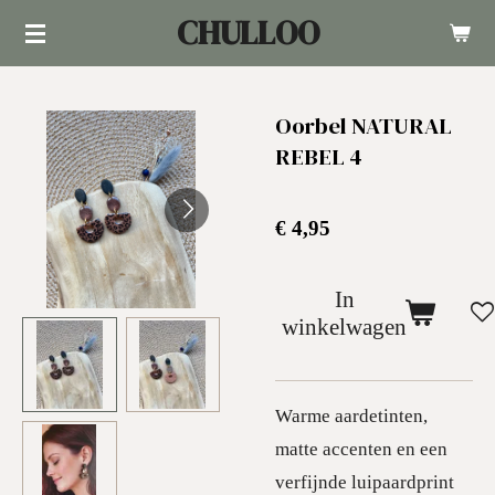
CHULLOO
Ga
direct
naar
Oorbel NATURAL
de
REBEL 4
hoofdinhoud
€ 4,95
In
winkelwagen
Warme aardetinten,
matte accenten en een
verfijnde luipaardprint