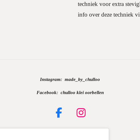
techniek voor extra stev
info over deze techniek v
Instagram:
made_by_chulloo
Facebook: chulloo klei oorbellen
F
I
a
n
c
s