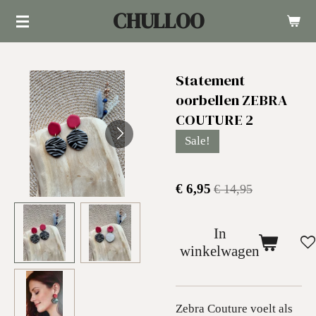
CHULLOO
Ga
direct
naar
Statement
de
oorbellen ZEBRA
hoofdinhoud
COUTURE 2
Sale!
€ 6,95
€ 14,95
In
winkelwagen
Zebra Couture voelt als