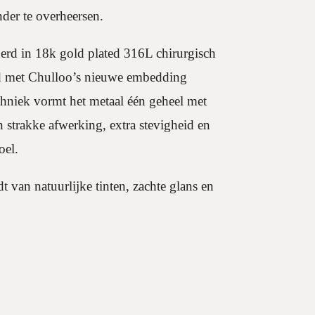
nder te overheersen.
oerd in 18k gold plated 316L chirurgisch
igd met Chulloo’s nieuwe embedding
chniek vormt het metaal één geheel met
n strakke afwerking, extra stevigheid en
oel.
van natuurlijke tinten, zachte glans en