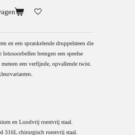
wagen
ren en een sprankelende druppelsteen die
 lotusoorbellen brengen een speelse
 meteen een verfijnde, opvallende twist.
kleurvarianten.
ium en Loodvrij roestvrij staal.
 316L chirurgisch roestvrij staal.