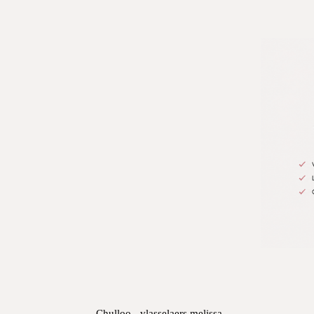
Chulloo - vlasselaers melissa