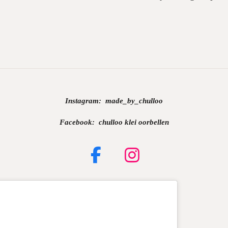
Instagram:
made_by_chulloo
Facebook: chulloo klei oorbellen
F
I
a
n
c
s
e
t