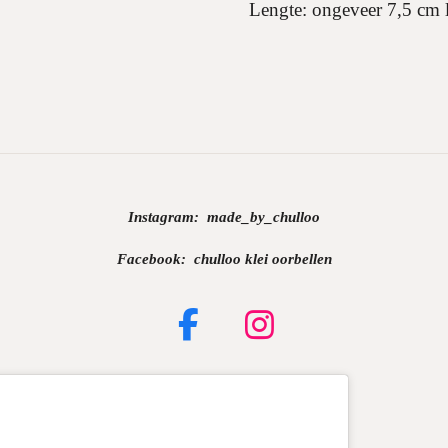
Lengte: ongeveer 7,5 cm 
Instagram:
made_by_chulloo
Facebook: chulloo klei oorbellen
F
I
a
n
c
s
e
t