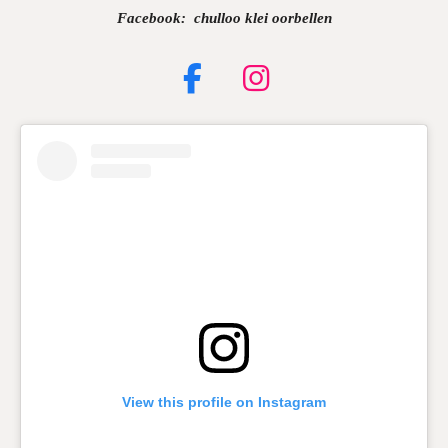
Facebook: chulloo klei oorbellen
F
I
a
n
c
s
e
t
b
a
o
g
o
r
k
a
m
View this profile on Instagram