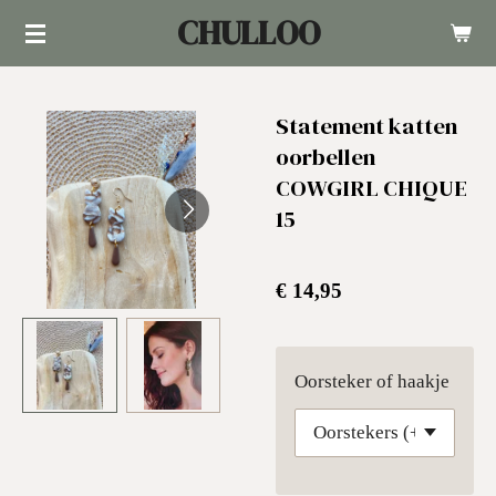
CHULLOO
Ga
direct
naar
Statement katten
de
oorbellen
hoofdinhoud
COWGIRL CHIQUE
15
€ 14,95
Oorsteker of haakje