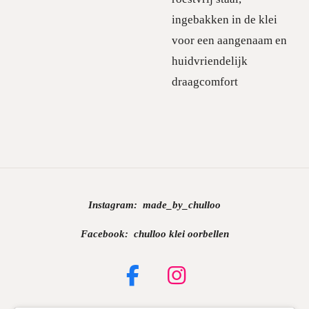
ingebakken in de klei
voor een aangenaam en
huidvriendelijk
draagcomfort
Instagram:
made_by_chulloo
Facebook: chulloo klei oorbellen
F
I
a
n