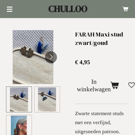
CHULLOO
Ga
direct
naar
FARAH Maxi stud
de
zwart/goud
hoofdinhoud
€ 4,95
In
winkelwagen
Zwarte statement studs
met een verfijnd,
uitgesneden patroon.