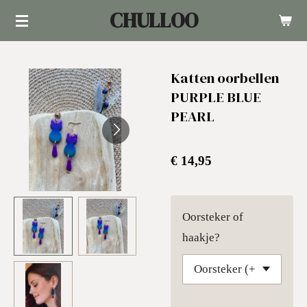
CHULLOO
Ga
direct
naar
Katten oorbellen
de
PURPLE BLUE
hoofdinhoud
PEARL
€ 14,95
Oorsteker of
haakje?