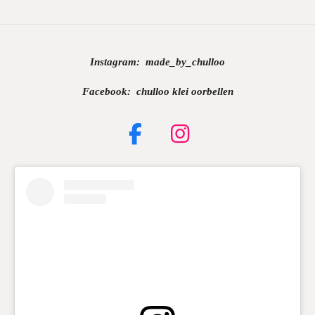
Instagram:
made_by_chulloo
Facebook: chulloo klei oorbellen
F
I
a
n
c
s
e
t
b
a
o
g
o
r
k
a
m