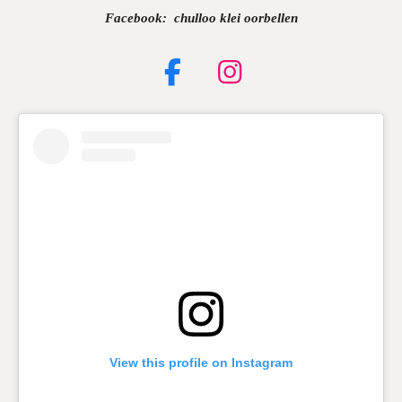
Facebook: chulloo klei oorbellen
F
I
a
n
c
s
e
t
b
a
o
g
o
r
k
a
m
View this profile on Instagram