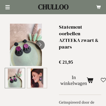
CHULLOO
Ga
direct
naar
Statement
de
oorbellen
hoofdinhoud
AZTEEKA zwart &
paars
€ 21,95
In
winkelwagen
Geïnspireerd door de