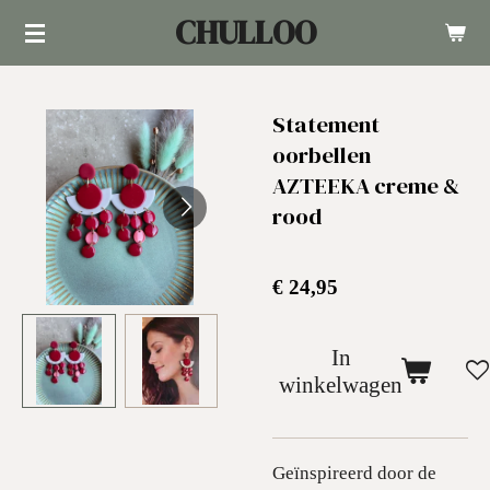
CHULLOO
Ga
direct
naar
Statement
de
oorbellen
hoofdinhoud
AZTEEKA creme &
rood
€ 24,95
In
winkelwagen
Geïnspireerd door de