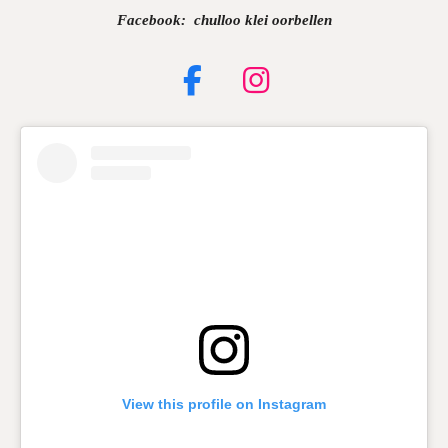
Facebook: chulloo klei oorbellen
F
I
a
n
c
s
e
t
b
a
o
g
o
r
k
a
m
View this profile on Instagram