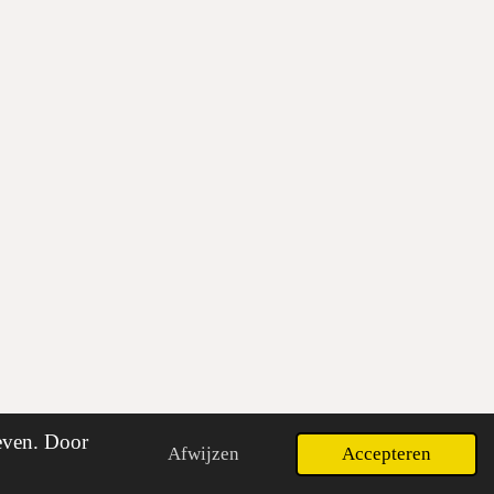
• Privacy & Cookies • Herroepingsrecht
geven. Door
Afwijzen
Accepteren