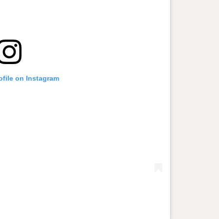
m
ofile on Instagram