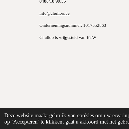
0486/18.99.55
info@chulloo.be
Ondernemingsnummer: 1017552863
Chulloo is vrijgesteld van BTW
© 2024-2026 Chulloo – met liefde gemaakt in Be
Deze website maakt gebruik van cookies om uw ervaring 
op ‘Accepteren’ te klikken, gaat u akkoord met het gebru