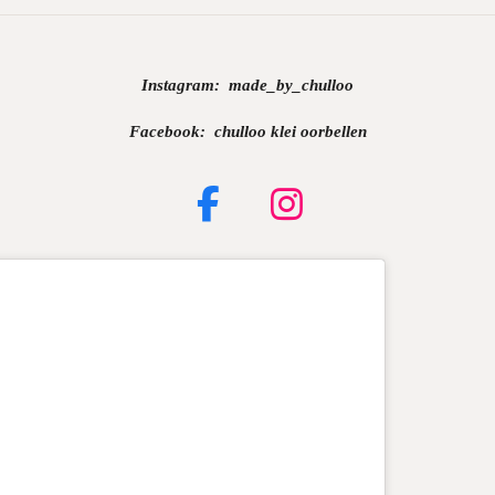
Instagram:
made_by_chulloo
Facebook: chulloo klei oorbellen
F
I
a
n
c
s
e
t
b
a
o
g
o
r
k
a