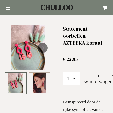
CHULLOO
Ga
direct
naar
Statement
de
oorbellen
hoofdinhoud
AZTEEKA koraal
€ 22,95
In
winkelwagen
Geïnspireerd door de
rijke symboliek van de