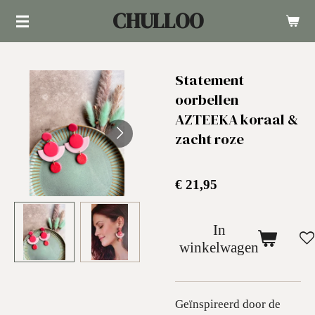
CHULLOO
Ga
direct
naar
Statement
de
oorbellen
hoofdinhoud
AZTEEKA koraal &
zacht roze
€ 21,95
In
winkelwagen
Geïnspireerd door de