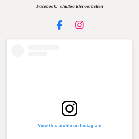
Facebook: chulloo klei oorbellen
F
I
a
n
c
s
e
t
b
a
o
g
o
r
k
a
m
View this profile on Instagram