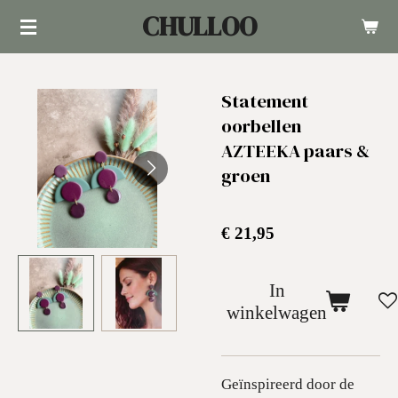
CHULLOO
Ga
direct
naar
Statement
de
oorbellen
hoofdinhoud
AZTEEKA paars &
groen
€ 21,95
In
winkelwagen
Geïnspireerd door de