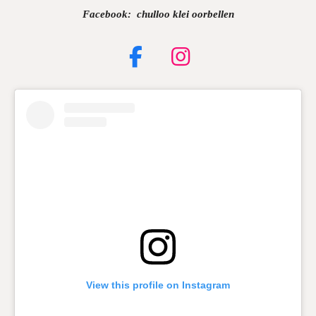
Facebook: chulloo klei oorbellen
F
I
a
n
c
s
e
t
b
a
o
g
o
r
k
a
m
View this profile on Instagram