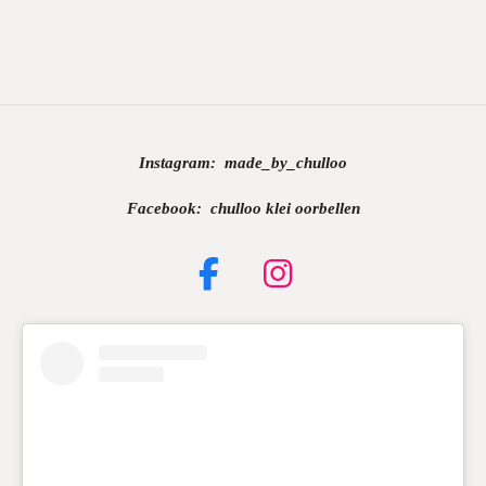
Instagram:
made_by_chulloo
Facebook: chulloo klei oorbellen
F
I
a
n
c
s
e
t
b
a
o
g
o
r