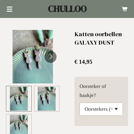
CHULLOO
Ga
direct
naar
Katten oorbellen
de
GALAXY DUST
hoofdinhoud
€ 14,95
Oorsteker of
haakje?