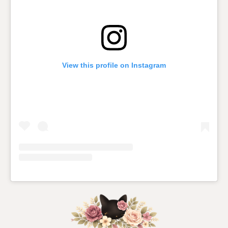
k
a
m
View this profile on Instagram