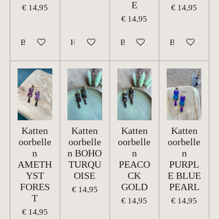
E
€ 14,95
€ 14,95
€ 14,95
Bekijk details
Houd mij op de hoogte
Bekijk details
Bekijk details
Katten
Katten
Katten
Katten
oorbelle
oorbelle
oorbelle
oorbelle
n
n BOHO
n
n
AMETH
TURQU
PEACO
PURPL
YST
OISE
CK
E BLUE
FORES
GOLD
PEARL
€ 14,95
T
€ 14,95
€ 14,95
€ 14,95