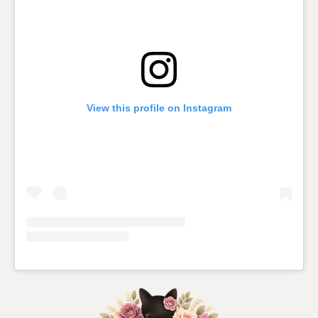
o
r
k
a
m
View this profile on Instagram