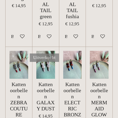
AL
AL
€ 14,95
€ 12,95
TAIL
TAIL
green
fushia
€ 12,95
€ 12,95
Bekijk details
Bekijk details
Bekijk details
Bekijk details
Uitverkocht
Katten
Katten
Katten
Katten
oorbelle
oorbelle
oorbelle
oorbelle
n
n
n
n
ZEBRA
GALAX
ELECT
MERM
COUTU
Y DUST
RIC
AID
RE
BRONZ
GLOW
€ 14,95