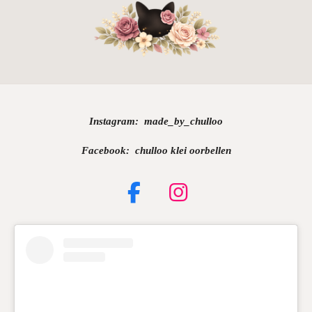
Instagram:
made_by_chulloo
Facebook: chulloo klei oorbellen
F
I
a
n
c
s
e
t
b
a
o
g